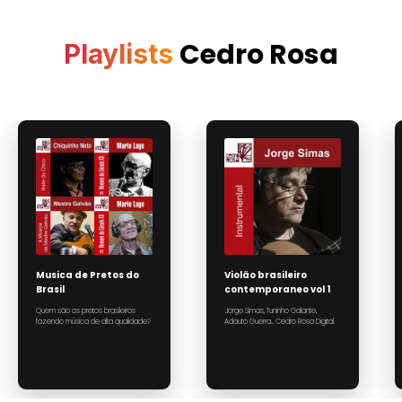
Cedro Rosa
Playlists
Empresa média
Grande empresa
Descubra a música de alguns dos
Música pré-aprovada para
melhores artistas independentes
agências que criam de produção
do mundo, compositores e
conteúdo digital e social.
produtores, pré-aprovados e
prontos para usar em conteúdos
das mídias digitais.
R$500,00
R$5.000,00
Carrinho
Carrinho
Musica de Pretos do
Violão brasileiro
Brasil
contemporaneo vol 1
Quem são os pretos brasileiros 
Jorge Simas, Tuninho Galante, 
fazendo música de alta qualidade? 